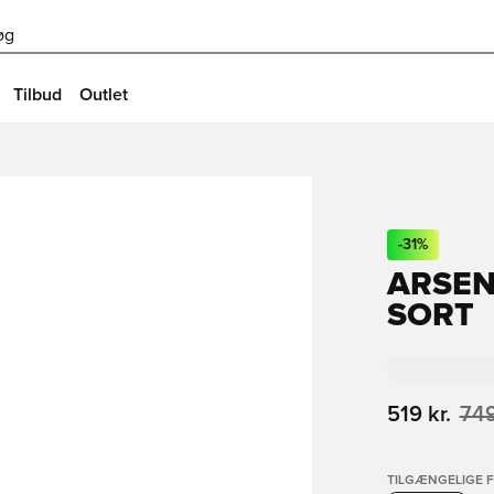
øg
Tilbud
Outlet
-
31
%
ARSEN
SORT
519 kr.
749
TILGÆNGELIGE 