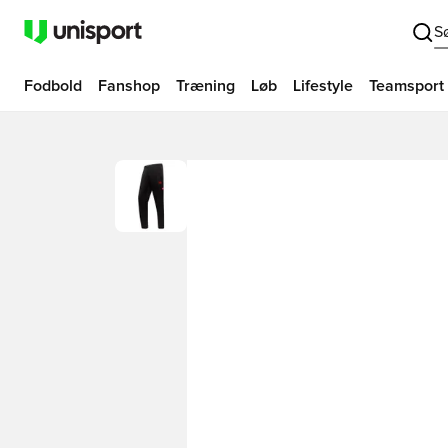
S
Fodbold
Fanshop
Træning
Løb
Lifestyle
Teamsport