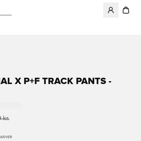
Åbner en Modal ti
AL X P+F TRACK PANTS -
 kr.
FARVER