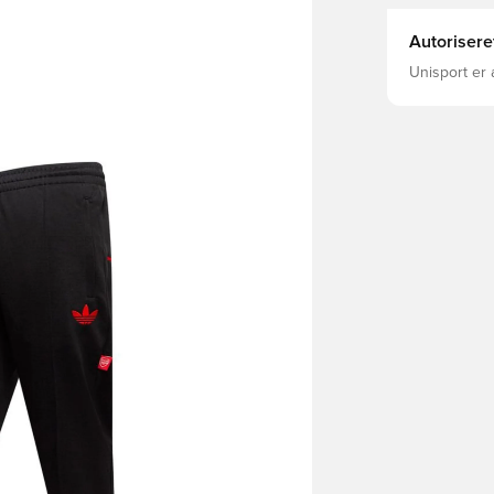
Autorisere
Unisport er 