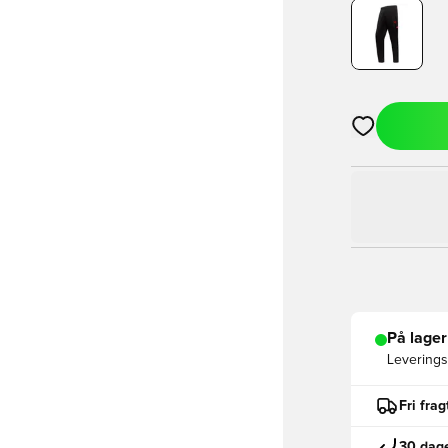
Åbner en Moda
På lager
Leveringst
Fri fra
30 dage