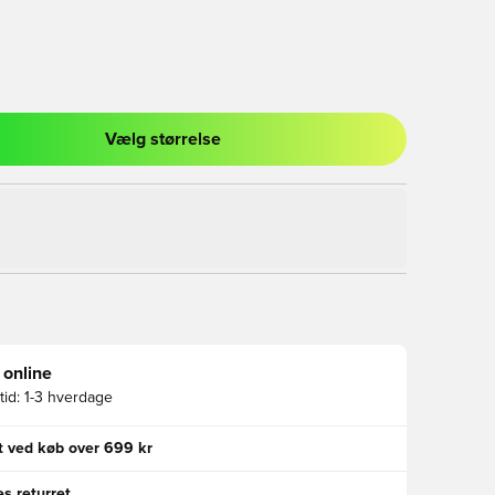
Vælg størrelse
l til at logge ind eller tilmelde dig som medlem
 online
id:
1-3 hverdage
gt ved køb over 699 kr
s returret