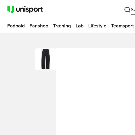
S
Fodbold
Fanshop
Træning
Løb
Lifestyle
Teamsport