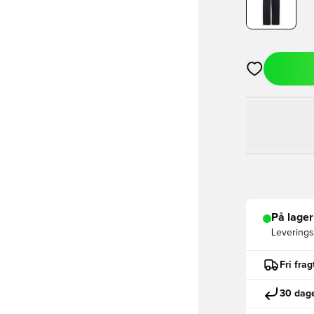
Åbner en Moda
På lager
Leveringst
Fri fra
30 dage