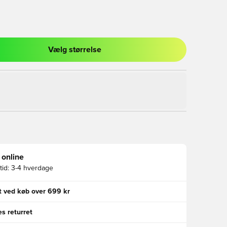
Vælg størrelse
l til at logge ind eller tilmelde dig som medlem
 online
id:
3-4 hverdage
gt ved køb over 699 kr
s returret