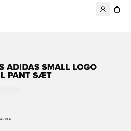
Åbner en Modal ti
S ADIDAS SMALL LOGO
L PANT SÆT
FARVER