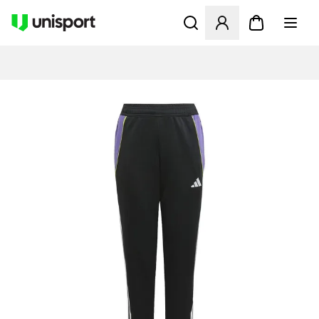
Åbner en Modal til at logge 