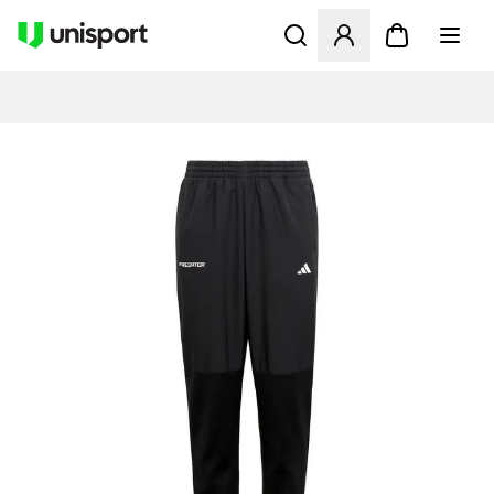
Åbner en Modal til at logge 