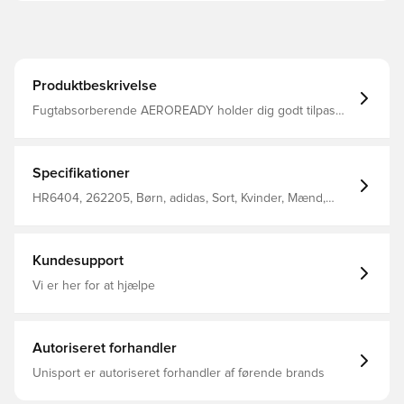
Produktbeskrivelse
Fugtabsorberende AEROREADY holder dig godt tilpas
Snøre i elastisk talje Sidelommer 70 % genanvendt
polyester 30 % bomuld
Specifikationer
HR6404, 262205, Børn, adidas, Sort, Kvinder, Mænd,
Træningsbukser, Lang
Kundesupport
Vi er her for at hjælpe
Autoriseret forhandler
Unisport er autoriseret forhandler af førende brands