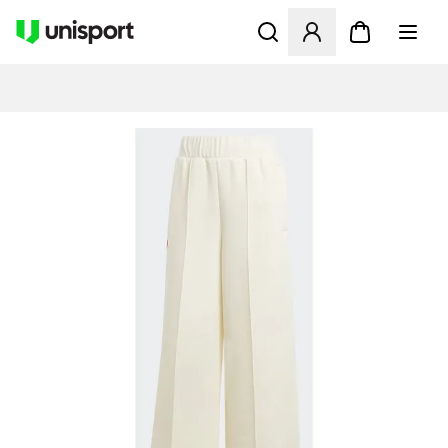
Åbner en Modal til at logge 