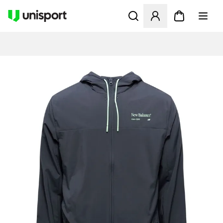
Åbner en Modal til at logge 