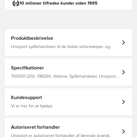
10 milioner tilfredse kunder siden 1995
Produktbeskrivelse
Unisport spillehandsker til de kolde vinterkampe- og
træninger Konstrueret med belægning på indersiden,
som giver et solidt greb på bolden ved indkast Logoet
samt den horisontale belægning er reflekterende, hvilket
gør at du sikkert og effektivt kan ses i mørket Designet
Specifikationer
med stilfuldt Unisport-logo på ydersiden Fremstillet i 85%
polyester og 15% elastan.
700001-200, 198260, Voksne, Spillehandsker, Unisport,
Mænd, Sort
Kundesupport
Vi er her for at hjælpe
Autoriseret forhandler
Unisport er autoriseret forhandler af førende brands