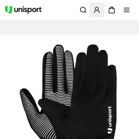
Åbner en Modal til at logge 