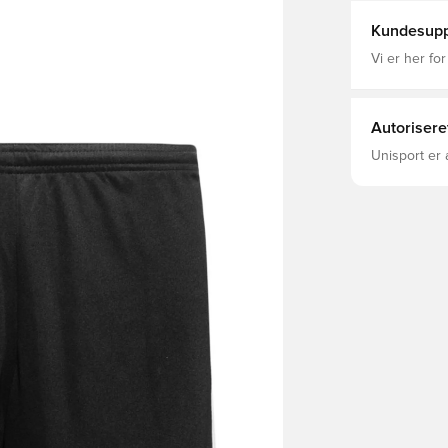
Kundesupp
Vi er her for
Autorisere
Unisport er 