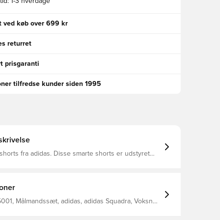
id:
1-3 hverdage
gt ved køb over 699 kr
s returret
t prisgaranti
oner tilfredse kunder siden 1995
krivelse
das. Disse smarte shorts er udstyret
ClimaLite, der er er et fremragende
riale, der sørger for at transportere sved fra
eller to tal. Perfekt til initialer og nummer.
ioner
001, Målmandssæt, adidas, adidas Squadra, Voksne,