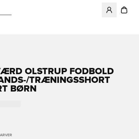
Åbner en Modal ti
ÆRD OLSTRUP FODBOLD
ANDS-/TRÆNINGSSHORT
ORT BØRN
FARVER