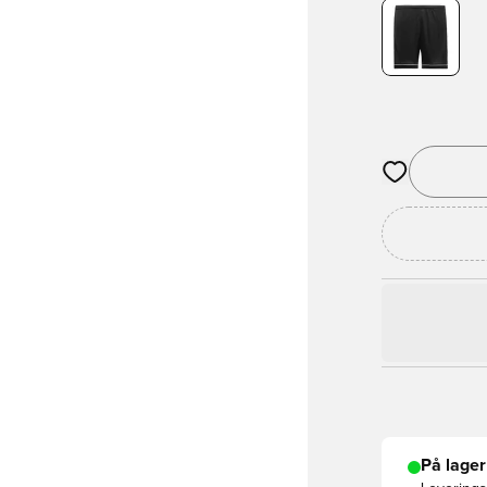
Åbner en Moda
På lager