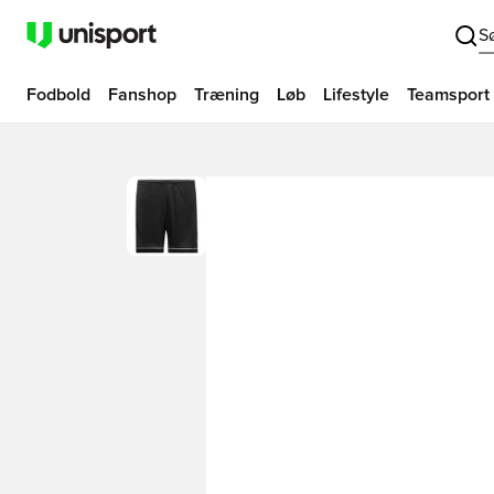
S
Fodbold
Fanshop
Træning
Løb
Lifestyle
Teamsport