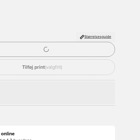
Størrelsesguide
l til at logge ind eller tilmelde dig som medlem
Tilføj print
(valgfrit)
 online