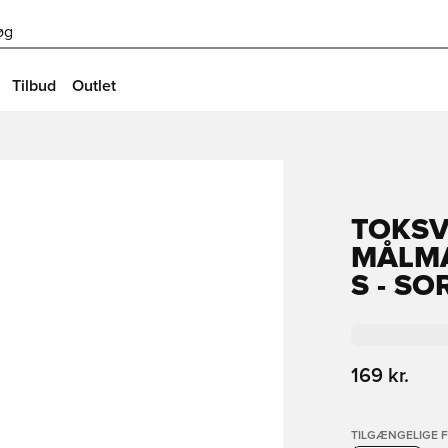
øg
Tilbud
Outlet
TOKSV
MÅLM
S - S
169 kr.
TILGÆNGELIGE 