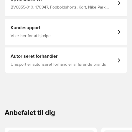
BV6855-010, 170947, Fodboldshorts, Kort, Nike Park,
Voksne, Mænd, Nike, Sort, Udebanesæt, 2017/18, This
Product Is Made With 100% Recycled Polyester Fibers
Kundesupport
Vi er her for at hjælpe
Autoriseret forhandler
Unisport er autoriseret forhandler af førende brands
Anbefalet til dig