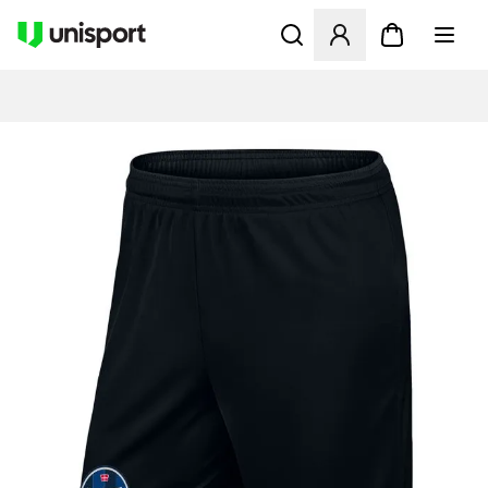
Åbner en Modal til at logge 