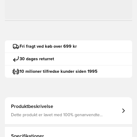
Fri fragt ved køb over 699 kr
30 dages returret
10 milioner tilfredse kunder siden 1995
Produktbeskrivelse
Dette produkt er lavet med 100% genanvendte
polyesterfibre Flotte Nike shorts med den velkendte Dri-
FIT teknologi. Med elastik i livet, så de kan justeres. Lavet
i 100 % polyester. Personaliser produktet med to
bogstaver eller to tal. Perfekt til initialer eller nummer.
Specifikationer