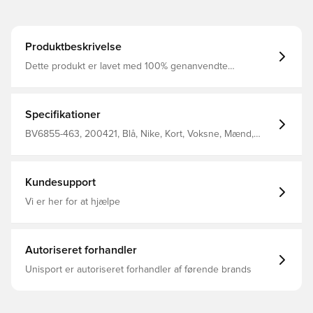
Produktbeskrivelse
Dette produkt er lavet med 100% genanvendte
polyesterfibre Dri-FIT er et åndbart, hurtigtørrende
letvægts materiale, der leder fugt væk fra kroppen, så du
altid holdes tør, komfortabel og fokuseret Elastisk linning i
mesh, som er med til at øge åndbarheden Regular fit
Specifikationer
Fremstillet i 100% polyester.
BV6855-463, 200421, Blå, Nike, Kort, Voksne, Mænd,
Nike Park, This Product Is Made With 100% Recycled
Polyester Fibers
Kundesupport
Vi er her for at hjælpe
Autoriseret forhandler
Unisport er autoriseret forhandler af førende brands