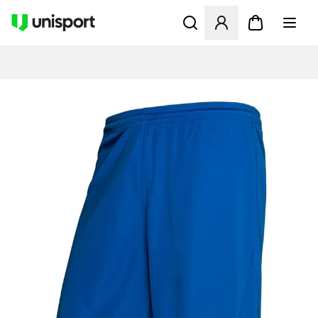
Åbner en Modal til at logge 