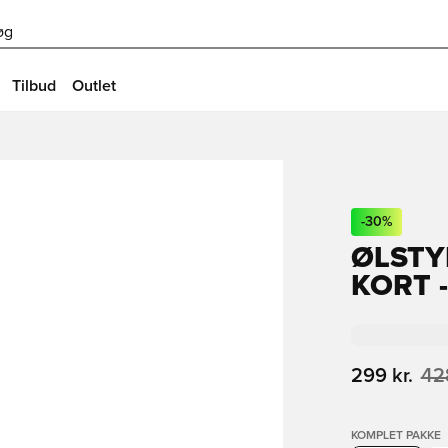
øg
Tilbud
Outlet
-
30
%
ØLSTY
KORT 
299 kr.
428
KOMPLET PAKKE