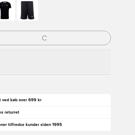
l til at logge ind eller tilmelde dig som medlem
gt ved køb over 699 kr
s returret
oner tilfredse kunder siden 1995