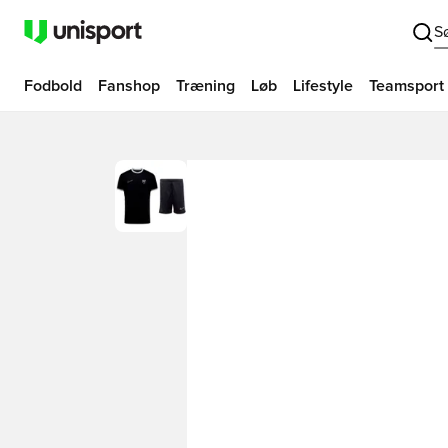
S
Fodbold
Fanshop
Træning
Løb
Lifestyle
Teamsport