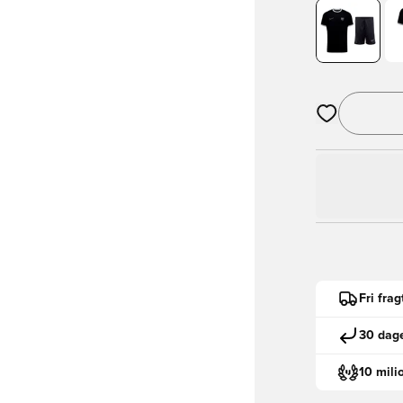
Åbner en Moda
Fri fra
30 dage
10 mili