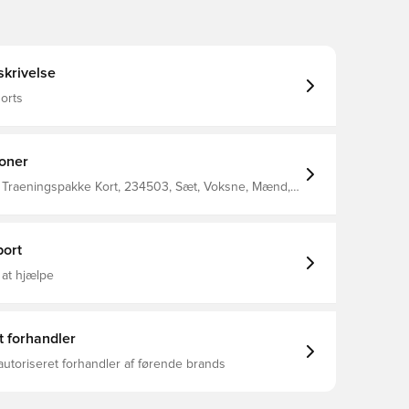
krivelse
horts
ioner
 Traeningspakke Kort, 234503, Sæt, Voksne, Mænd,
Kort ærmet, Kort
ort
 at hjælpe
t forhandler
autoriseret forhandler af førende brands