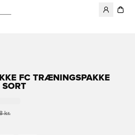
Åbner en Modal ti
KKE FC TRÆNINGSPAKKE
- SORT
 kr.