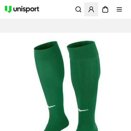
Åbner en Modal til at logge 