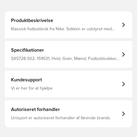
Produktbeskrivelse
Klassisk fodboldsok fra Nike. Sokken er udstyret med
Nike Dri-FIT, som betyder at de har en ventilerende og
præstations-fremmende effekt.
Specifikationer
SX5728-302, 159531, Hvid, Grøn, Mænd, Fodboldsokker,
Nike, Voksne, Målmandssæt, 100% Textile
Kundesupport
Vi er her for at hjælpe
Autoriseret forhandler
Unisport er autoriseret forhandler af førende brands