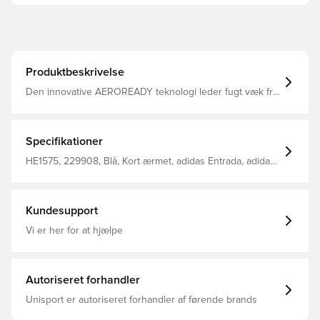
Produktbeskrivelse
Den innovative AEROREADY teknologi leder fugt væk fra
kroppen, så du efterlades komfortabel, tør og afkølet
Regular fit Fremstillet i 100% polyester. Denne overdel
kommer med Unisport i nakken.
Specifikationer
HE1575, 229908, Blå, Kort ærmet, adidas Entrada, adidas,
Mænd, Voksne, Fodboldtrøjer
Kundesupport
Vi er her for at hjælpe
Autoriseret forhandler
Unisport er autoriseret forhandler af førende brands