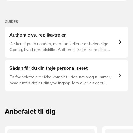
GUIDES
Authentic vs. replika-trøjer
De kan ligne hinanden, men forskellene er betydelige.
Opdag, hvad der adskiller Authentic trøjer fra replika-
trøjer, og hvilken der er den rette for dig.
Sådan får du din trøje personaliseret
En fodboldtrøje er ikke komplet uden navn og nummer,
hvad enten det er din yndlingsspillers eller dit eget.
Sådan gør du:
Anbefalet til dig