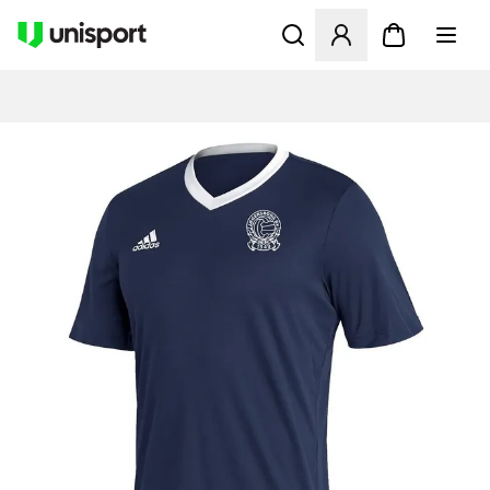
Åbner en Modal til at logge 