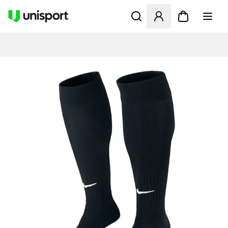
Åbner en Modal til at logge 