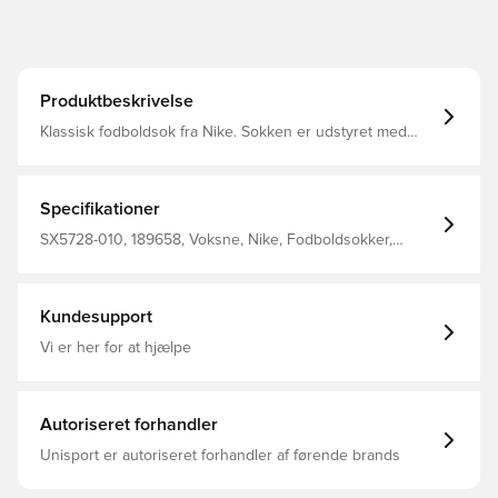
Produktbeskrivelse
Klassisk fodboldsok fra Nike. Sokken er udstyret med
Nike Dri-FIT, som betyder at de har en ventilerende og
præstations-fremmende effekt.
Specifikationer
SX5728-010, 189658, Voksne, Nike, Fodboldsokker,
Mænd, Hvid, Sort, 100% Textile
Kundesupport
Vi er her for at hjælpe
Autoriseret forhandler
Unisport er autoriseret forhandler af førende brands