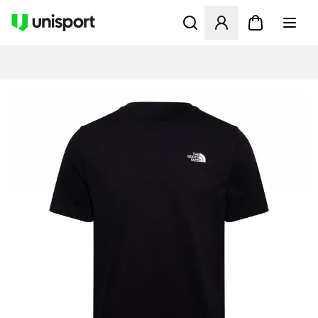
Åbner en Modal til at logge 