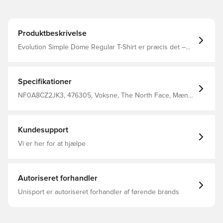
Produktbeskrivelse
Evolution Simple Dome Regular T-Shirt er præcis det –
enkel og nem at have på. En del af vores Circular Design-
initiativ og fremstillet af blødt, let polycotton, er det en
klassisk favorit, du vil have på overalt. Broderet logo på
venstre bryst. Fremstillet af: 165 G/M², 60% bomuld, 40%
Specifikationer
genanvendt polyester / Strik / Jersey - Single.
NF0A8CZ2JK3, 476305, Voksne, The North Face, Mænd,
T-shirts, Kort ærmet, Sort
Kundesupport
Vi er her for at hjælpe
Autoriseret forhandler
Unisport er autoriseret forhandler af førende brands