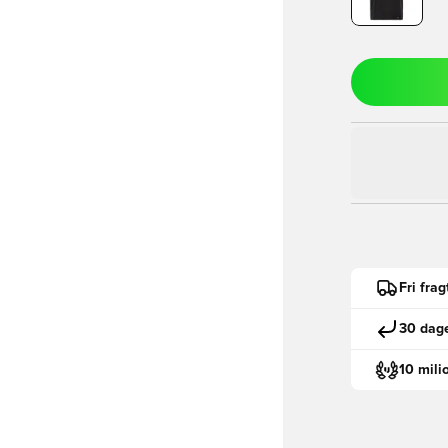
Fri fra
30 dage
10 mili