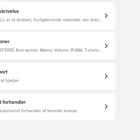
krivelse
 er et åndbart, hurtigtørrende materiale, der leder
 kroppen, så du altid holdes tør og komfortabel
gular fit Fremstillet i 100% polyester
ioner
373955, Kort ærmet, Mænd, Voksne, PUMA, T-shirts,
Sort, Men'S T-Shirt 100% Recycle Polyester (Knitted)
ort
 at hjælpe
t forhandler
autoriseret forhandler af førende brands