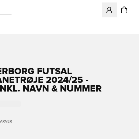
Åbner en Modal ti
RBORG FUTSAL
NETRØJE 2024/25 -
INKL. NAVN & NUMMER
FARVER