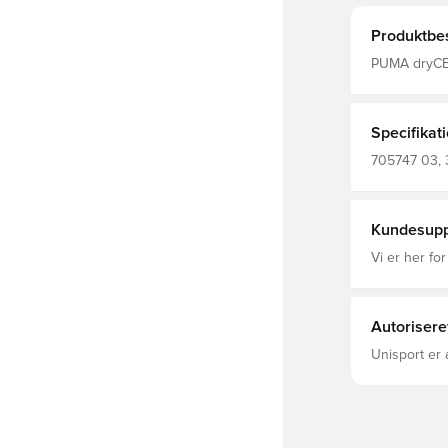
Produktbes
PUMA dryCELL
fugt væk fra
Re
Specifikat
705747 03, 
Kundesupp
Vi er her for
Autorisere
Unisport er 