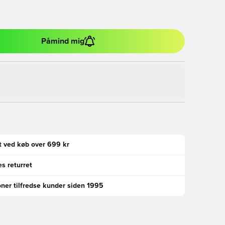
Påmind mig
gt ved køb over 699 kr
s returret
oner tilfredse kunder siden 1995