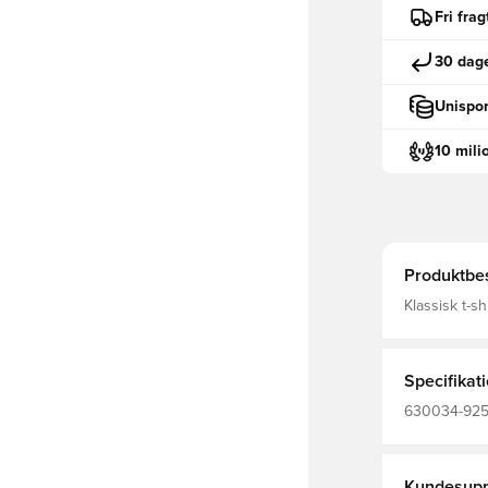
Fri fra
30 dage
Unispor
10 mili
Produktbes
Klassisk t-sh
komfort hele
Specifikat
630034-925, 
shirts, Blå
Kundesupp