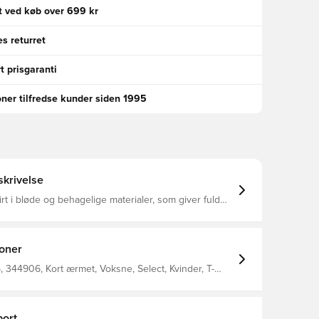
gt ved køb over 699 kr
s returret
t prisgaranti
oner tilfredse kunder siden 1995
krivelse
irt i bløde og behagelige materialer, som giver fuld
 dagen lang Med rund hals Regular fit
ioner
344906, Kort ærmet, Voksne, Select, Kvinder, T-
ort