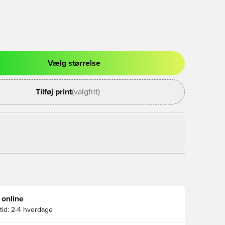
Vælg størrelse
l til at logge ind eller tilmelde dig som medlem
Tilføj print
(valgfrit)
 online
id:
2-4 hverdage