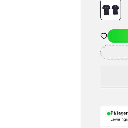
Åbner en Moda
På lager
Leveringst