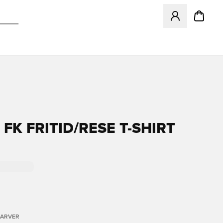
Åbner en Modal ti
 FK FRITID/RESE T-SHIRT
FARVER