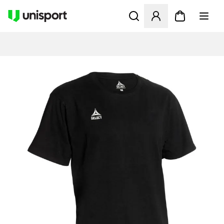
Åbner en Modal til at logge 