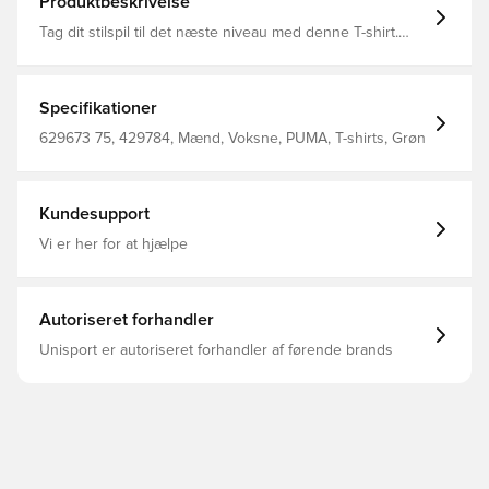
Produktbeskrivelse
Tag dit stilspil til det næste niveau med denne T-shirt.
Med et CAT-logo med høj densitet, kontrasterende
farveblokering og en slank lynlåslomme foran. Med
PUMA's DryCell-teknologi forbliver du tør og klar til alt.
Mærk energien og kraften gennem din dag.
Specifikationer
Regelmæssig pasform 160 g/m², enkelt jerseystof
Regelmæssig længde Rund hals Korte ærmer PUMA
629673 75, 429784, Mænd, Voksne, PUMA, T-shirts, Grøn
branding detaljer
Kundesupport
Vi er her for at hjælpe
Autoriseret forhandler
Unisport er autoriseret forhandler af førende brands