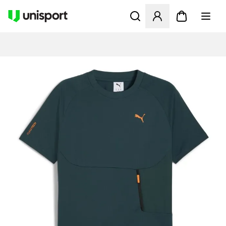
Åbner en Modal til at logge 