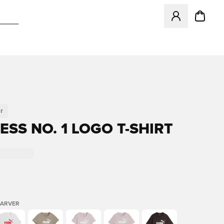
Åbner en Modal ti
r
ESS NO. 1 LOGO T-SHIRT
FARVER