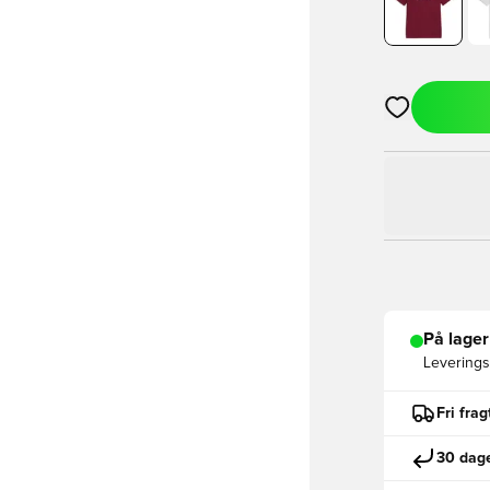
Åbner en Moda
På lager
Leveringst
Fri fra
30 dage