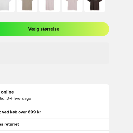
Vælg størrelse
l til at logge ind eller tilmelde dig som medlem
 online
id:
3-4 hverdage
gt ved køb over 699 kr
s returret