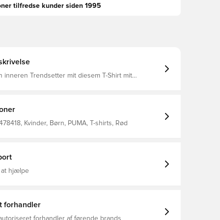
oner tilfredse kunder siden 1995
krivelse
 inneren Trendsetter mit diesem T-Shirt mit
PUMA Logo. Sein Regular Fit und die weiche
chung machen es zu einer vielseitigen Wahl für
euer. Genieße den legendären PUMA Style und
rgewöhnlich! Regular Fit Single Jersey
ioner
nge Rundhalsausschnitt Kurze Ärmel PUMA
tails PUMA Teenager: Empfohlen für ältere Kinder
78418, Kvinder, Børn, PUMA, T-shirts, Rød
r zwischen 8 und 16 Jahren
ort
 at hjælpe
t forhandler
autoriseret forhandler af førende brands