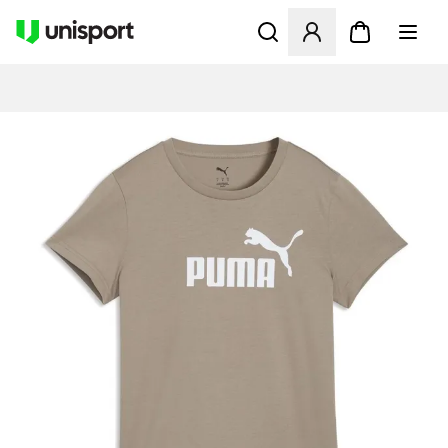
Åbner en Modal til at logge 