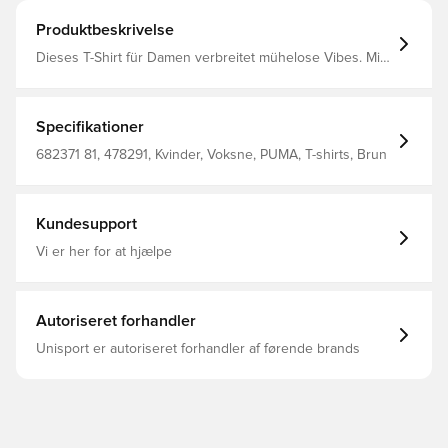
Produktbeskrivelse
Dieses T-Shirt für Damen verbreitet mühelose Vibes. Mit
dem auffälligen PUMA Branding und dem Relaxed Fit ist
es perfekt für jedes Abenteuer. Zeig deinen PUMA Spirit
und drücke deinen Style überall aus. Regular Fit 160
g/m², Single-Jersey-Gewebe Reguläre Länge
Specifikationer
Rundhalsausschnitt Kurze Ärmel PUMA No. 1 Logo als
Gummidruck PUMA Branding-Details
682371 81, 478291, Kvinder, Voksne, PUMA, T-shirts, Brun
Kundesupport
Vi er her for at hjælpe
Autoriseret forhandler
Unisport er autoriseret forhandler af førende brands