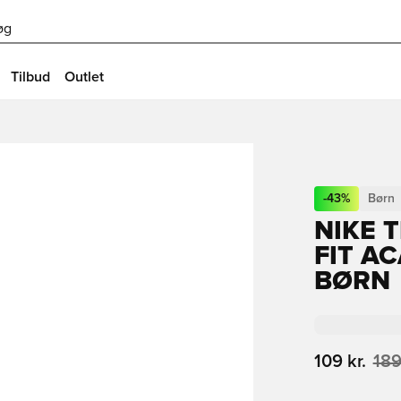
øg
Tilbud
Outlet
-
43
%
Børn
NIKE 
FIT A
BØRN
109 kr.
189