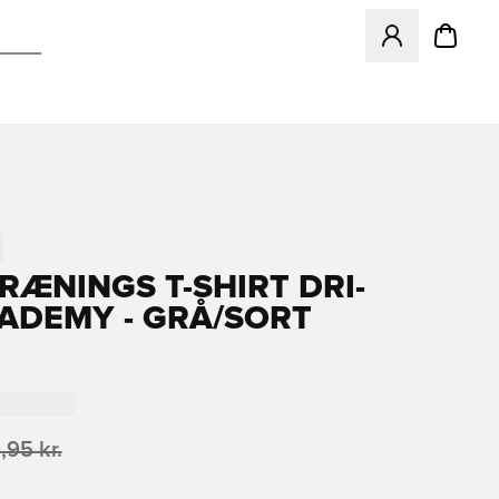
Åbner en Modal ti
TRÆNINGS T-SHIRT DRI-
CADEMY - GRÅ/SORT
,95 kr.