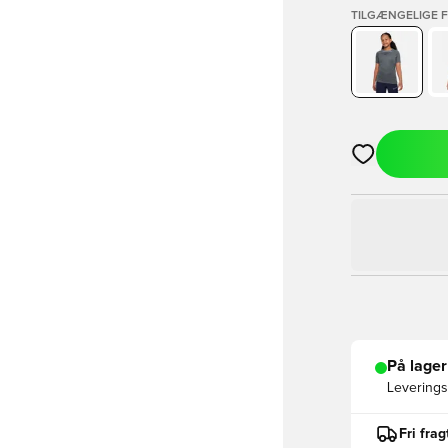
TILGÆNGELIGE 
Åbner en Moda
På lager
Leveringst
Fri fra