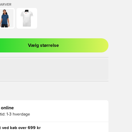
FARVER
Vælg størrelse
l til at logge ind eller tilmelde dig som medlem
 online
id:
1-3 hverdage
gt ved køb over 699 kr