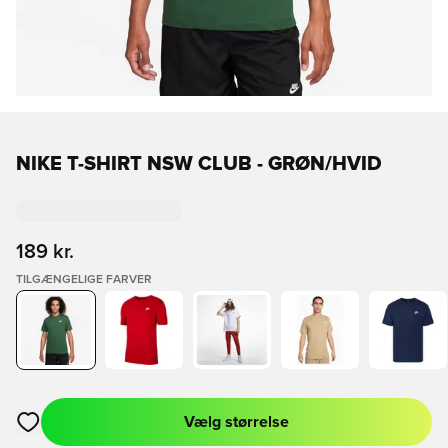
NIKE T-SHIRT NSW CLUB - GRØN/HVID
189 kr.
TILGÆNGELIGE FARVER
Vælg størrelse
Åbner en Modal til at logge ind eller tilmelde dig som medlem