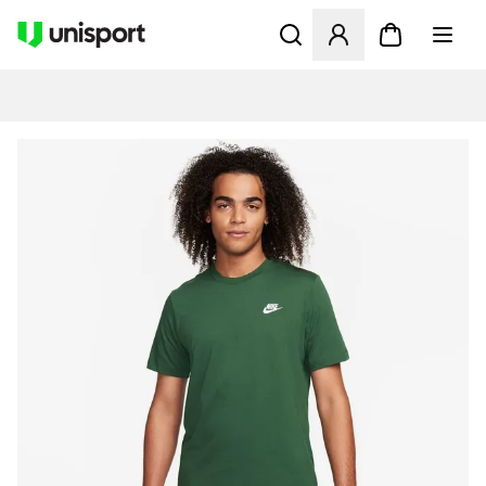
Åbner en Modal til at logge 