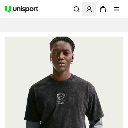
Åbner en Modal til at logge 