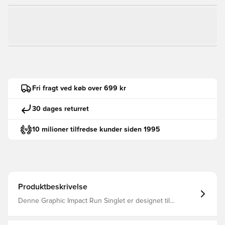
Fri fragt ved køb over 699 kr
30 dages returret
10 milioner tilfredse kunder siden 1995
Produktbeskrivelse
Denne Graphic Impact Run Singlet er designet til
imponerende afkøling for at hjælpe dig med at stå
distancen. Det ærmeløse design plus åndbart mesh-stof