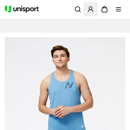
Åbner en Modal til at logge 