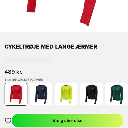
CYKELTRØJE MED LANGE ÆRMER
489 kr.
TILGÆNGELIGE FARVER
Vælg størrelse
Åbner en Modal til at logge ind eller tilmelde dig som medlem