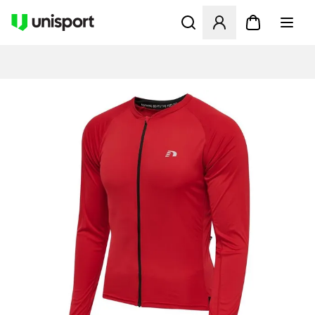
Åbner en Modal til at logge 