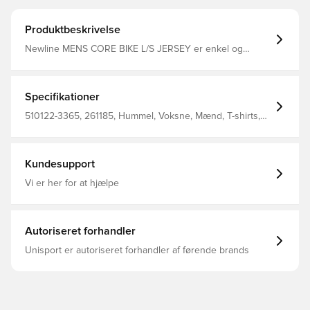
Produktbeskrivelse
Newline MENS CORE BIKE L/S JERSEY er enkel og
funktionel med 100 % polyesterjersey med naturlig
stretch, så trøjen smyger sig om kroppens konturer og
giver en aerodynamisk silhuet. Elastik og silikonebånd på
nederste kant hjælper med at holde trøjen på plads, når
Specifikationer
du sidder på cyklen, mens en praktisk lynlåslomme er
placeret ved lænden. Denne Newline cykeltrøje har
510122-3365, 261185, Hummel, Voksne, Mænd, T-shirts,
reflekterende print, som øger din synlighed i mørke.
Rød, 100% Pl - Knit
Kundesupport
Vi er her for at hjælpe
Autoriseret forhandler
Unisport er autoriseret forhandler af førende brands