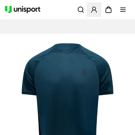
Åbner en Modal til at logge 