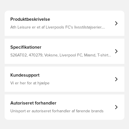
Produktbeskrivelse
Ath Leisure er et af Liverpools FC's livsstilstøjserier.
Udvalget af produkter er designet til at imødekomme
livsstilsbehovene hos enhver LFC-fan og inkorporerer
afslappet design med opmærksomhed på funktionelle
detaljer i hverdagen. LFC Raglan Tee er en trendy
Specifikationer
tilføjelse til din garderobe, ideel til uanset aktiviteten T-
shirt med gummibelagt LFC Liverbird print til venstre
S26AT02, 470279, Voksne, Liverpool FC, Mænd, T-shirts,
bryst Kort raglanærme Rund hals Regelmæssig pasform
Kort ærmet, Blå
Materialer: 100% polyester.
Kundesupport
Vi er her for at hjælpe
Autoriseret forhandler
Unisport er autoriseret forhandler af førende brands