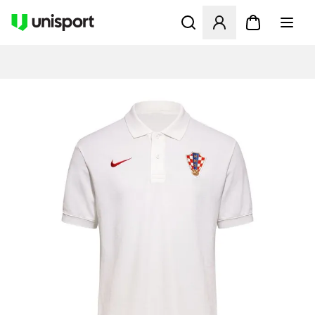
Åbner en Modal til at logge 