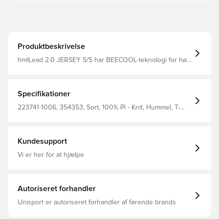
Produktbeskrivelse
hmlLead 2.0 JERSEY S/S har BEECOOL-teknologi for høj
åndbarhed og hurtig tørring. Denne T-shirt er designet i
en normal pasform og sikrer komfort og ydeevne under
enhver aktivitet. Chevrons på skuldrene og hummel-logo
på brystet fuldender looket.
Specifikationer
223741-1006, 354353, Sort, 100% Pl - Knit, Hummel, T-
shirts, Kort ærmet, Voksne, Børn, Mænd, Kvinder
Kundesupport
Vi er her for at hjælpe
Autoriseret forhandler
Unisport er autoriseret forhandler af førende brands