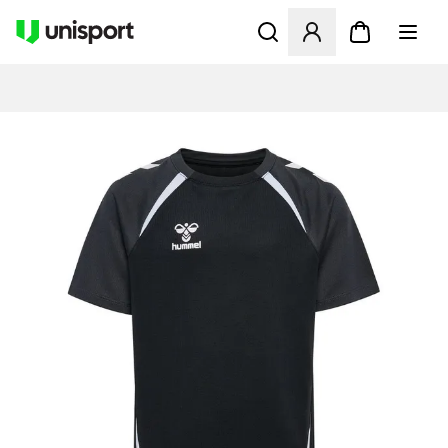
Åbner en Modal til at logge 