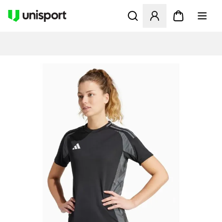
Åbner en Modal til at logge 