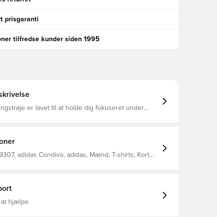
t prisgaranti
oner tilfredse kunder siden 1995
krivelse
gstrøje er lavet til at holde dig fokuseret under
urtigt spil Mesh-paneler og fugttransporterende
jælper dig med at holde tophastigheden i længere
novative AEROREADY teknologi leder fugt væk fra
efterlades komfortabel, tør og afkølet Fremstillet i
ioner
endt polyester.
07, adidas Condivo, adidas, Mænd, T-shirts, Kort
, Rød
ort
 at hjælpe