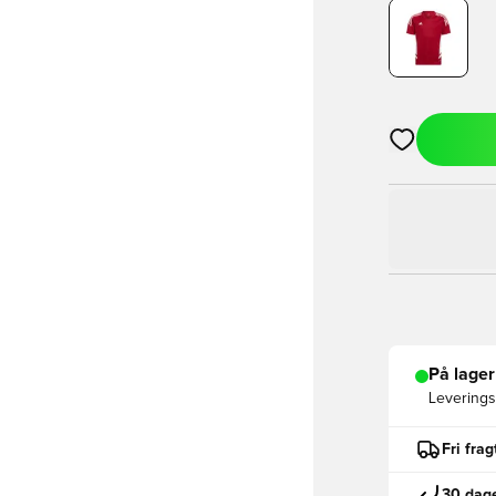
Åbner en Moda
På lager
Leveringst
Fri fra
30 dage