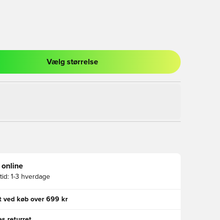
Vælg størrelse
l til at logge ind eller tilmelde dig som medlem
 online
id:
1-3 hverdage
gt ved køb over 699 kr
s returret