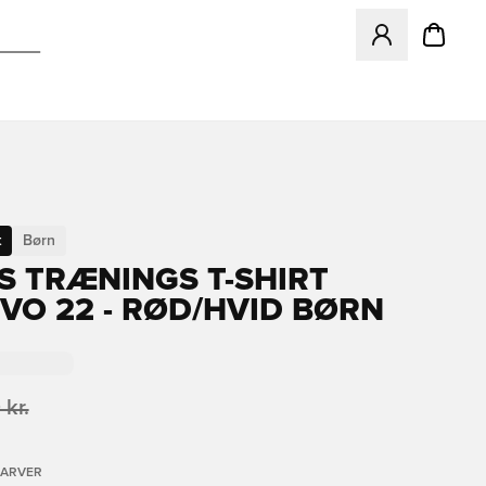
Åbner en Modal ti
t
Børn
S TRÆNINGS T-SHIRT
VO 22 - RØD/HVID BØRN
 kr.
FARVER