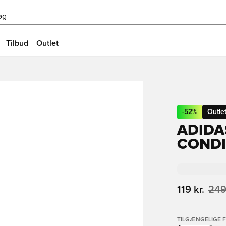
øg
Tilbud
Outlet
-
52
%
Outle
ADIDA
CONDI
119 kr.
249
TILGÆNGELIGE 