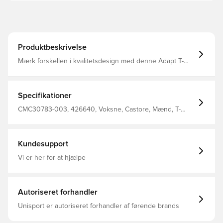
Produktbeskrivelse
Mærk forskellen i kvalitetsdesign med denne Adapt T-
shirt til mænd Den runde halsudskæring og raglanærmer
sikrer fleksibilitet i overkroppen, mens 100%
polyesterstof med AerTek-funktioner transporterer sved
væk Afsluttet med diskret Castore-branding på bagsiden
Specifikationer
af nakken og venstre bryst. AerTek-teknologi til
svedtransporterende Fremstillet af: 100% polyester.
CMC30783-003, 426640, Voksne, Castore, Mænd, T-
shirts, Hvid
Kundesupport
Vi er her for at hjælpe
Autoriseret forhandler
Unisport er autoriseret forhandler af førende brands