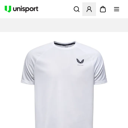
Åbner en Modal til at logge 