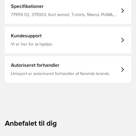
spillerne varmer op i Normal pasform Fremstillet af 86%
polyester og 14% elastan.
Specifikationer
779114 02, 379303, Kort ærmet, T-shirts, Mænd, PUMA,
Voksne, Outer Material: 100% Polyester; Rib: 97%
Polyester, 3% Elastane, Sort
Kundesupport
Vi er her for at hjælpe
Autoriseret forhandler
Unisport er autoriseret forhandler af førende brands
Anbefalet til dig