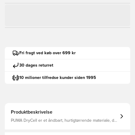
Fri fragt ved køb over 699 kr
30 dages returret
10 milioner tilfredse kunder siden 1995
Produktbeskrivelse
PUMA DryCell er et åndbart, hurtigtørrende materiale, der
transporterer fugt væk fra kroppen og holder dig tør,
komfortabel og fokuseret hele tiden Samme design, som