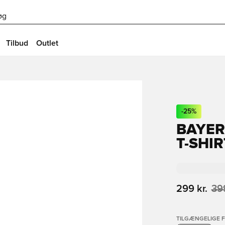
øg
Tilbud
Outlet
-
25
%
BAYE
T-SHIR
299 kr.
399
TILGÆNGELIGE 