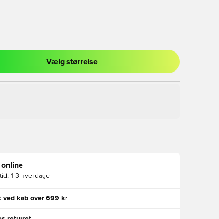
Vælg størrelse
l til at logge ind eller tilmelde dig som medlem
 online
id:
1-3 hverdage
gt ved køb over 699 kr
s returret