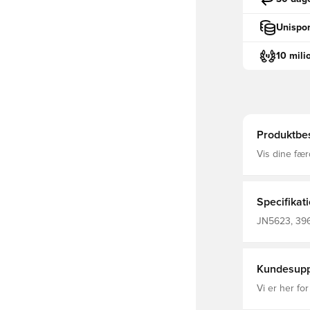
Unispor
10 mili
Produktbes
Vis dine fær
shirt Embleme
mens du gen
AEROREADY ho
tribuner Ribbet r
Specifikat
polyester.
JN5623, 3966
Kort ærmet,
Kundesupp
Vi er her for