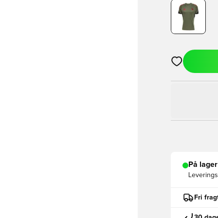
Åbner en Moda
På lager
Leveringst
Fri fra
30 dage