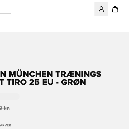
Åbner en Modal ti
RN MÜNCHEN TRÆNINGS
T TIRO 25 EU - GRØN
 kr.
FARVER