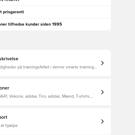
t prisgaranti
oner tilfredse kunder siden 1995
krivelse
digheder på træningsfeltet i denne smarte træningst-
t på brystet viser din kærlighed til favoritholdet,
nemgår øvelser og spurts Fugtabsorberende
lder dig tør, når du spiller eller jubler på holdets
und hals Slank pasform 100% genanvendt
ioner
41, Voksne, adidas Tiro, adidas, Mænd, T-shirts,
 Grøn
ort
 at hjælpe