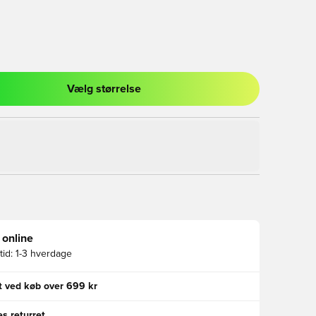
Vælg størrelse
l til at logge ind eller tilmelde dig som medlem
 online
id:
1-3 hverdage
gt ved køb over 699 kr
s returret