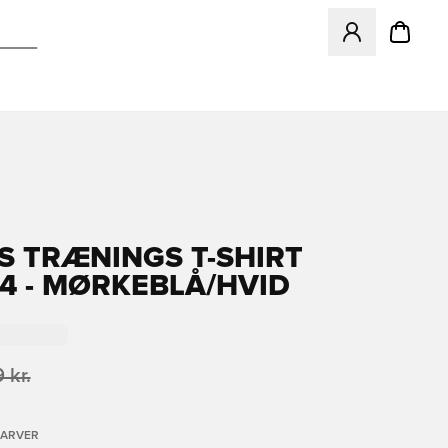
Åbner en Modal ti
S TRÆNINGS T-SHIRT
24 - MØRKEBLÅ/HVID
 kr.
FARVER