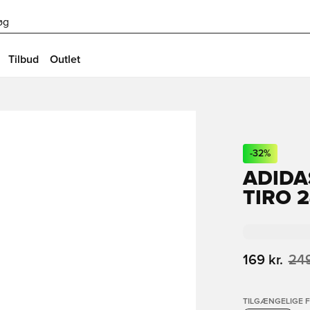
øg
Tilbud
Outlet
-
32
%
ADIDA
TIRO 
169 kr.
249
TILGÆNGELIGE 