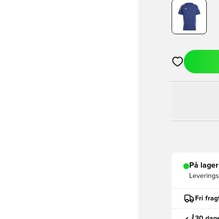
Åbner en Moda
På lager
Leveringst
Fri fra
30 dage