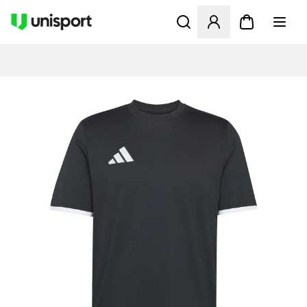
Åbner en Modal til at logge 