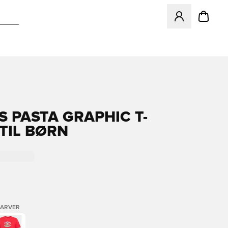
Åbner en Modal ti
S PASTA GRAPHIC T-
 TIL BØRN
FARVER