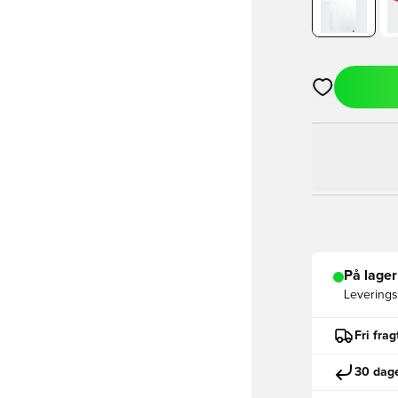
Åbner en Moda
På lager
Leveringst
Fri fra
30 dage