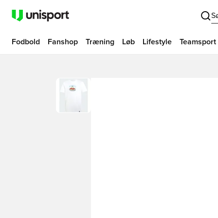
S
Fodbold
Fanshop
Træning
Løb
Lifestyle
Teamsport