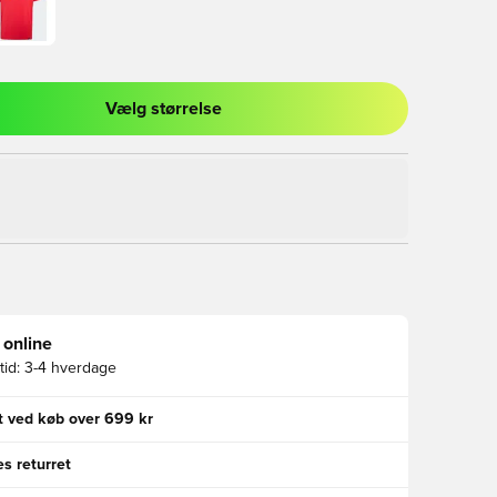
Vælg størrelse
l til at logge ind eller tilmelde dig som medlem
 online
id:
3-4 hverdage
gt ved køb over 699 kr
s returret