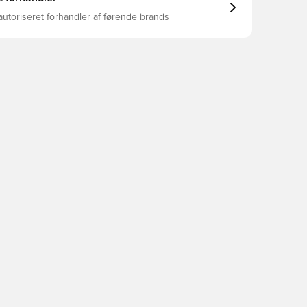
as Trefoil
autoriseret forhandler af førende brands