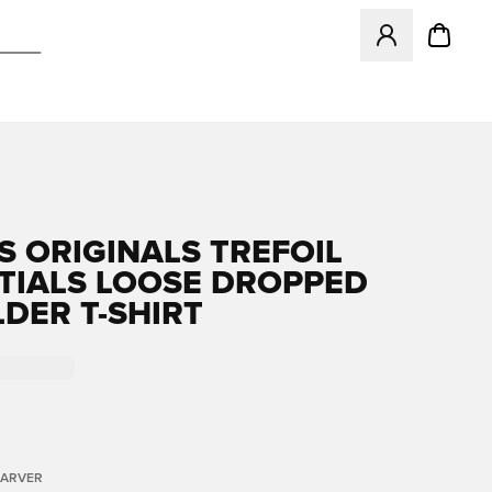
Åbner en Modal ti
S ORIGINALS TREFOIL
TIALS LOOSE DROPPED
DER T-SHIRT
FARVER