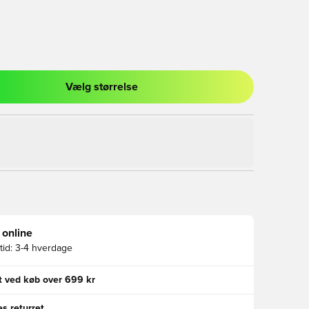
Vælg størrelse
l til at logge ind eller tilmelde dig som medlem
 online
id:
3-4 hverdage
gt ved køb over 699 kr
s returret