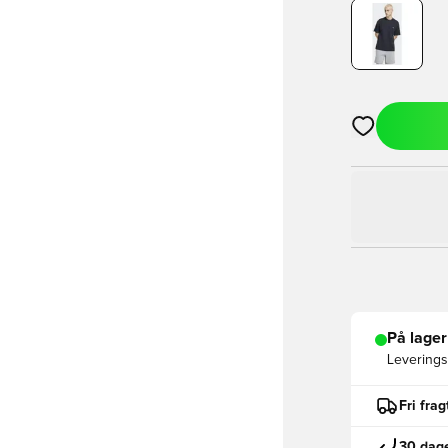
Åbner en Moda
På lager
Leveringst
Fri fra
30 dage