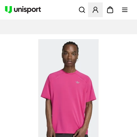
Åbner en Modal til at logge 