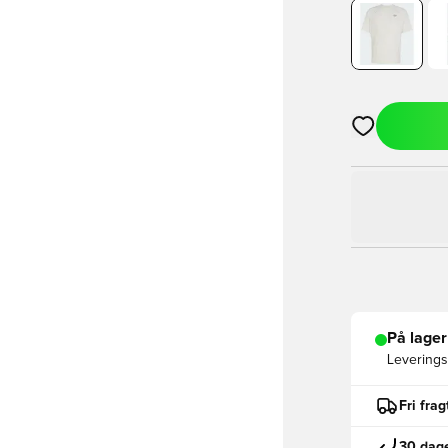
Åbner en Moda
På lager
Leveringst
Fri fra
30 dage