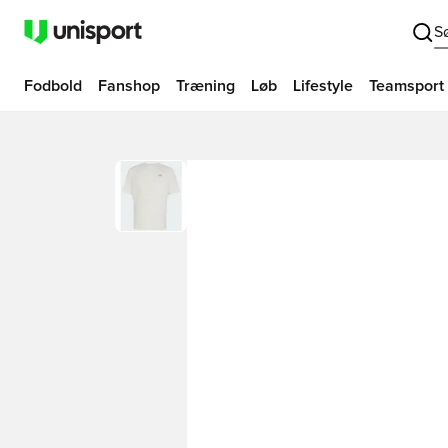
S
Fodbold
Fanshop
Træning
Løb
Lifestyle
Teamsport