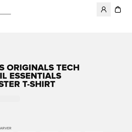
Åbner en Modal ti
S ORIGINALS TECH
IL ESSENTIALS
STER T-SHIRT
FARVER