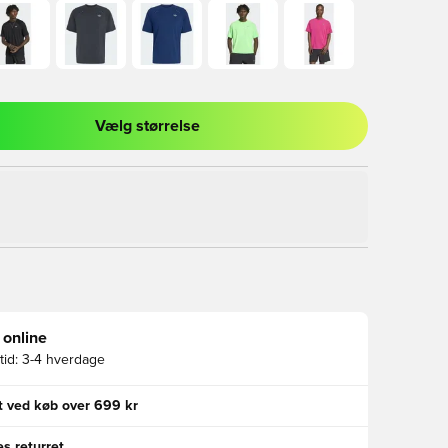
Vælg størrelse
l til at logge ind eller tilmelde dig som medlem
 online
id:
3-4 hverdage
gt ved køb over 699 kr
s returret