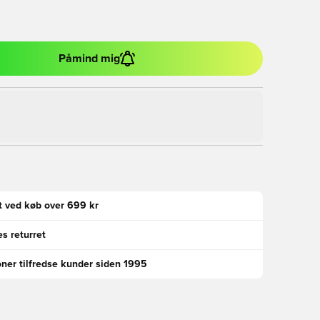
Påmind mig
gt ved køb over 699 kr
s returret
oner tilfredse kunder siden 1995