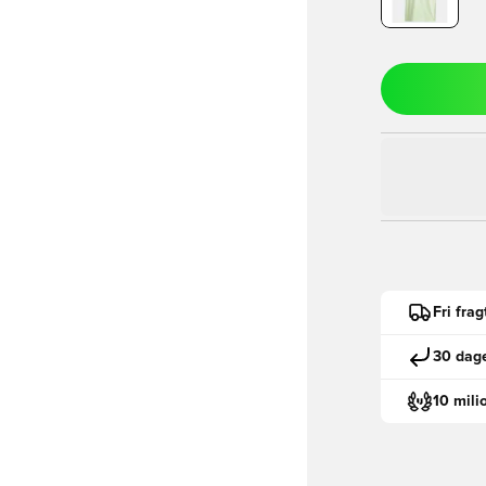
Fri fra
30 dage
10 mili