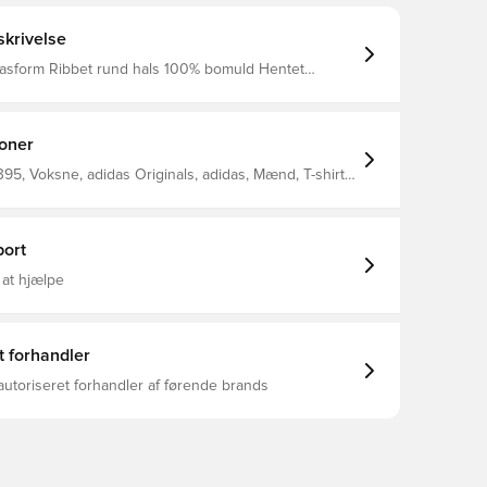
krivelse
pasform Ribbet rund hals 100% bomuld Hentet
er Cotton via et system med massebalance, og
older dette produkt muligvis ikke Better Cotton
ioner
95, Voksne, adidas Originals, adidas, Mænd, T-shirts,
 Grøn, Uden sok
ort
 at hjælpe
t forhandler
autoriseret forhandler af førende brands