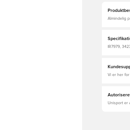
Produktbes
Almindelig 
gennem Bett
derfor indeh
Specifikat
IR7979, 3423
Kort ærmet,
Kundesupp
Vi er her for
Autorisere
Unisport er 