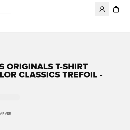
Åbner en Modal ti
S ORIGINALS T-SHIRT
LOR CLASSICS TREFOIL -
FARVER