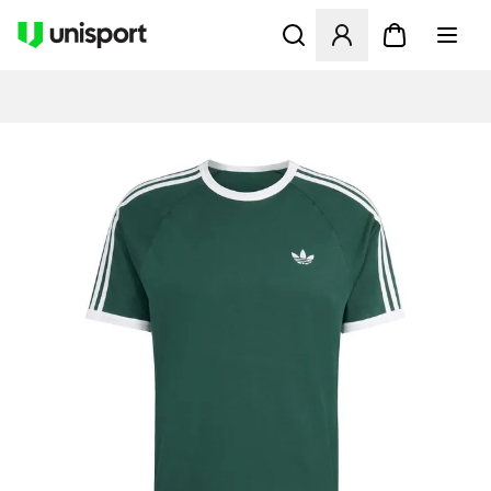
Åbner en Modal til at logge 