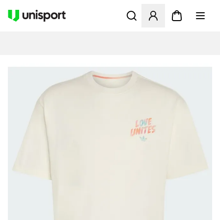
Åbner en Modal til at logge 