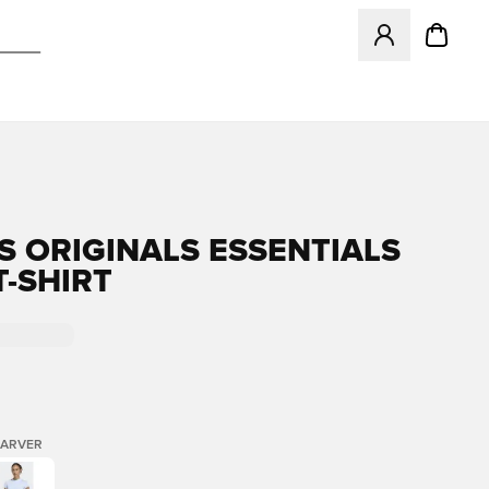
Åbner en Modal ti
S ORIGINALS ESSENTIALS
T-SHIRT
FARVER