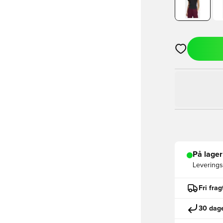
Åbner en Moda
På lager
Leveringst
Fri fra
30 dage