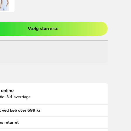
Vælg størrelse
l til at logge ind eller tilmelde dig som medlem
 online
id:
3-4 hverdage
gt ved køb over 699 kr
s returret