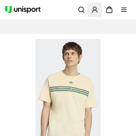
Åbner en Modal til at logge 