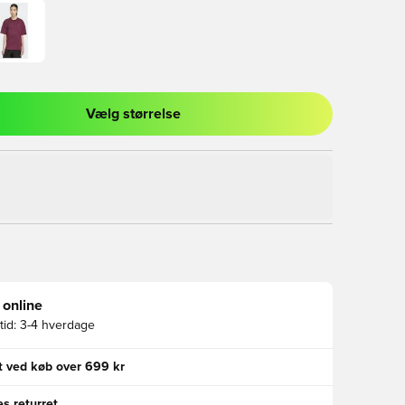
Vælg størrelse
l til at logge ind eller tilmelde dig som medlem
 online
id:
3-4 hverdage
gt ved køb over 699 kr
s returret