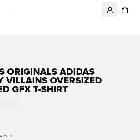
Åbner en Modal ti
S ORIGINALS ADIDAS
Y VILLAINS OVERSIZED
D GFX T-SHIRT
FARVER