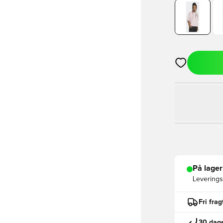
Åbner en Moda
På lager
Leveringst
Fri fra
30 dage