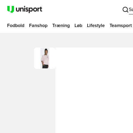
S
Fodbold
Fanshop
Træning
Løb
Lifestyle
Teamsport