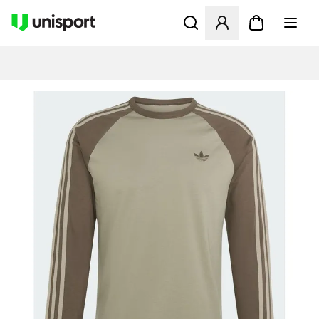
Åbner en Modal til at logge 