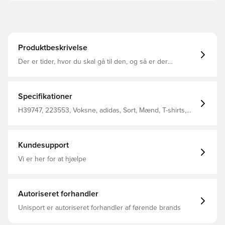
Produktbeskrivelse
Der er tider, hvor du skal gå til den, og så er der
øjeblikke, hvor du skal give efter for stilheden. Du kan
finde styrke i begge. Uanset hvilket tempo du kører i, er
denne T-shirt fra adidas klar til det. Det bløde stof
hænger løst om kroppen med en afslappet pasform, der
Specifikationer
giver total komfort. Dette produkt er lavet med
Primegreen, som er højtydende, genanvendte materialer.
H39747, 223553, Voksne, adidas, Sort, Mænd, T-shirts,
. - Løs pasform - Rund ribhals - Single jersey af 50 %
Kort ærmet
bomuld / 30 % genanvendt polyester / 20 % genanvendt
bomuld - Logografik foran - Primegreen
Kundesupport
Vi er her for at hjælpe
Autoriseret forhandler
Unisport er autoriseret forhandler af førende brands