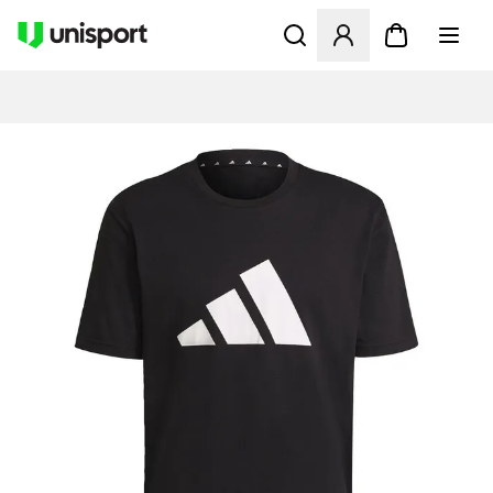
Åbner en Modal til at logge 