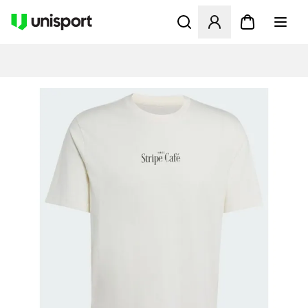
Åbner en Modal til at logge 