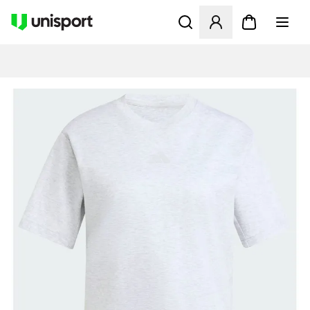
Åbner en Modal til at logge 